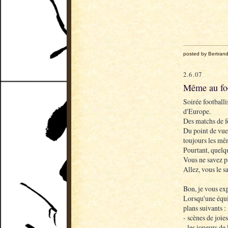
posted by Bertran
2.6.07
Même au foo
Soirée footballi
d'Europe.
Des matchs de f
Du point de vue 
toujours les mê
Pourtant, quelq
Vous ne savez p
Allez, vous le s
Bon, je vous ex
Lorsqu'une équi
plans suivants :
- scènes de joie
- les joueurs de