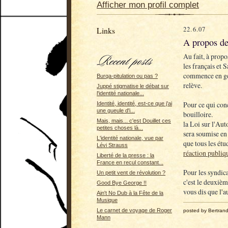
Afficher mon profil complet
22.6.07
Links
A propos de
Au fait, à propo
les français et 
commence en géné
Burqa-pitulation ou pas ?
relève.
Juppé stigmatise le débat sur
l'identité nationale...
Pour ce qui conc
Identité, identité, est-ce que j'ai
une gueule d'i...
bouilloire.
Mais, mais... c'est Douillet ces
la Loi sur l'Au
petites choses là...
sera soumise en 
L'identité nationale, vue par
que tous les étu
Lévi Strauss
réaction publi
Liberté de la presse : la
France en recul constant...
Pour les syndic
Un petit vent de révolution ?
c'est le deuxièm
Good Bye George !!
vous dis que l'a
Ain't No Dub à la Fête de la
Musique
Le carnet de voyage de Roger
posted by Bertran
Mann