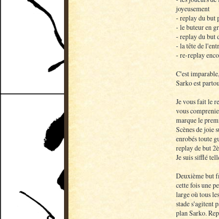
joyeusement
- replay du but
- le buteur en g
- replay du but
- la tête de l'en
- re-replay enc
C'est imparable,
Sarko est partou
Je vous fait le r
vous compreniez
marque le premi
Scènes de joie s
enrobés toute gu
replay de but 2
Je suis sifflé tel
Deuxième but fr
cette fois une pe
large où tous les
stade s'agitent 
plan Sarko. Rep