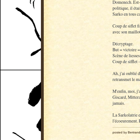
Domenech. Est-c
politique, il ét
Sarko en tous ca
Coup de siflet f
avec son maillo
Décryptage.
But = victoire 
Scène de liesses
Coup de sifflet 
Ah, j'ai oublié d
retransmet le ma
M'enfin, moi, j'
Giscard, Mittera
jamais.
La Sarkolatrie e
l'écoeurement. P
posted by Bertran